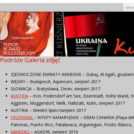
Men
Podróże Galeria zdjęć
ZJEDNOCZONE EMIRATY ARABSKIE – Dubaj, Al Agah, grudzień
WĘGRY – Budapeszt, Aquincum, sierpień 2017
SŁOWACJA – Bratysława, Devin, sierpień 2017
AUSTRIA
– m.in. Podersdorf am See, Eisenstadt, Hohe Wand, Hi
Aggstein, Muggendorf, Melk, Hallstatt, Kulm, sierpień 2017
AUSTRIA – Wiedeń lipiec/sierpień 2017
HISZPANIA
– WYSPY KANARYJSKIE – GRAN CANARIA (Playa del I
Palomas, Puerto Rico, Patalavaca, Arguineguin, Posito Blanco,
MAROKO
– AGADIR, sierpień 2016