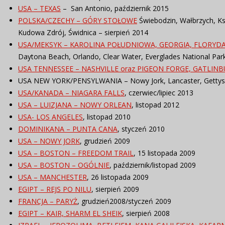
USA – TEXAS
– San Antonio, październik 2015
POLSKA/CZECHY – GÓRY STOŁOWE
Świebodzin, Wałbrzych, Ksią
Kudowa Zdrój, Świdnica – sierpień 2014
USA/MEKSYK – KAROLINA POŁUDNIOWA, GEORGIA, FLORYD
Daytona Beach, Orlando, Clear Water, Everglades National Par
USA TENNESSEE – NASHVILLE oraz PIGEON FORGE, GATLI
USA NEW YORK/PENSYLWANIA – Nowy Jork, Lancaster, Gettysbur
USA/KANADA – NIAGARA FALLS
, czerwiec/lipiec 2013
USA – LUIZJANA – NOWY ORLEAN
, listopad 2012
USA- LOS ANGELES
, listopad 2010
DOMINIKANA – PUNTA CANA
, styczeń 2010
USA – NOWY JORK
, grudzień 2009
USA – BOSTON – FREEDOM TRAIL
, 15 listopada 2009
USA – BOSTON – OGÓLNIE
, październik/listopad 2009
USA – MANCHESTER
, 26 listopada 2009
EGIPT – REJS PO NILU
, sierpień 2009
FRANCJA – PARYŻ
, grudzień2008/styczeń 2009
EGIPT – KAIR, SHARM EL SHEIK
, sierpień 2008