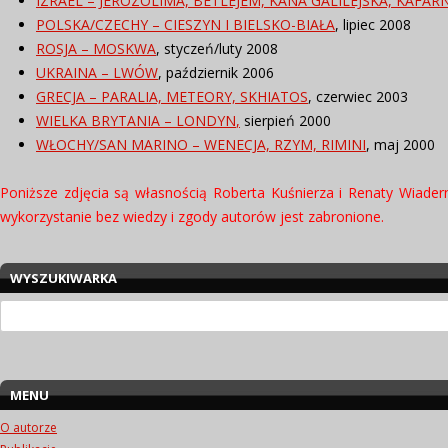
IZRAEL – JEROZOLIMA, BETLEJEM, KANA GALILEJSKA, KAFA
POLSKA/CZECHY – CIESZYN I BIELSKO-BIAŁA
, lipiec 2008
ROSJA – MOSKWA
, styczeń/luty 2008
UKRAINA – LWÓW
, październik 2006
GRECJA – PARALIA, METEORY, SKHIATOS
, czerwiec 2003
WIELKA BRYTANIA – LONDYN
,
sierpień 2000
WŁOCHY/SAN MARINO – WENECJA, RZYM, RIMINI
, maj 2000
Poniższe zdjęcia są własnością Roberta Kuśnierza i Renaty Wiadern
wykorzystanie bez wiedzy i zgody autorów jest zabronione.
WYSZUKIWARKA
Szukaj:
MENU
O autorze